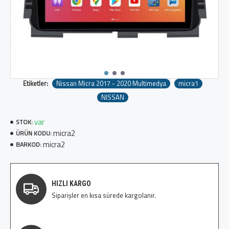
Etiketler:
Nissan Micra 2017 - 2020 Multimedya
micra1
NISSAN
var
STOK:
micra2
ÜRÜN KODU:
micra2
BARKOD:
HIZLI KARGO
Siparişler en kısa sürede kargolanır.