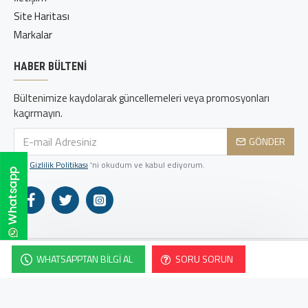
Site Haritası
Markalar
HABER BÜLTENI
Bültenimize kaydolarak güncellemeleri veya promosyonları
kaçırmayın.
GÖNDER
Gizlilik Politikası
'ni okudum ve kabul ediyorum.
WHATSAPPTAN BILGI AL
SORU SORUN
KobiDirekt
&
Uzra Creative